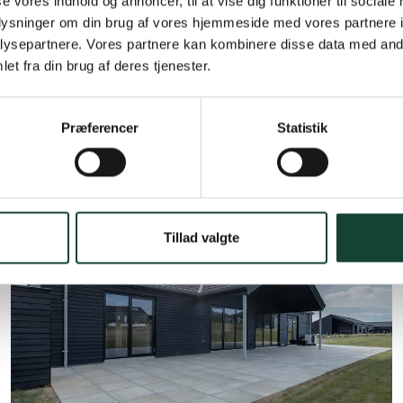
se vores indhold og annoncer, til at vise dig funktioner til sociale
ot inspirere.
oplysninger om din brug af vores hjemmeside med vores partnere i
ysepartnere. Vores partnere kan kombinere disse data med andr
et fra din brug af deres tjenester.
Sommerhus
Nulstil alle
Præferencer
Statistik
11 Resultater
Tillad valgte