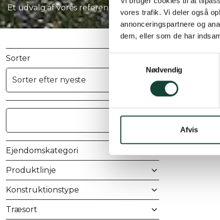
Vi bruger cookies til at tilpas
Et udvalg af vores referencer. Filtre, søg eller lad dig bl
vores trafik. Vi deler også 
annonceringspartnere og anal
dem, eller som de har indsaml
Sorter
Samtykkevalg
Nødvendig
Afvis
Ejendomskategori
Produktlinje
Konstruktionstype
Træsort