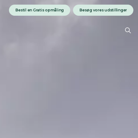
Bestil en Gratis opmåling
Besøg vores udstillinger