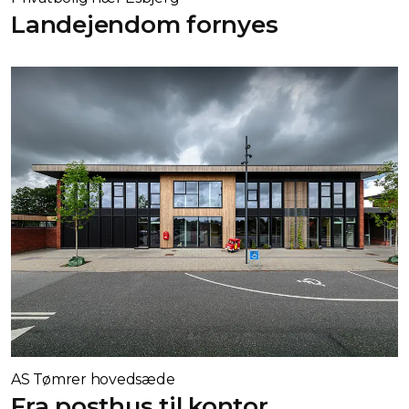
Landejendom fornyes
AS Tømrer hovedsæde
Fra posthus til kontor