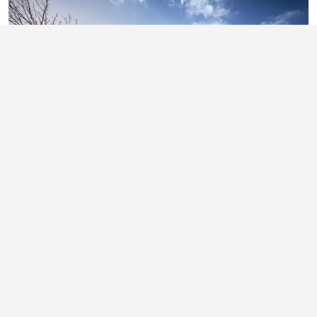
Agillix
Udvider med 1.700 m2
Vindunor A/S
Ålborgvej 86