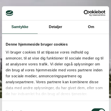
Samtykke
Detaljer
Om
Denne hjemmeside bruger cookies
Vi bruger cookies til at tilpasse vores indhold og
annoncer, til at vise dig funktioner til sociale medier og til
at analysere vores trafik. Vi deler også oplysninger om
Referencer
din brug af vores hjemmeside med vores partnere inden
for sociale medier, annonceringspartnere og
Et udvalg af vores referencer. Filtre, søg eller lad dig
analysepartnere. Vores partnere kan kombinere disse
blot inspirere.
data med andre oplysninger, du har givet dem, eller som
de har indsamlet fra din brug af deres tjenester.
Samtykkevalg
Filters