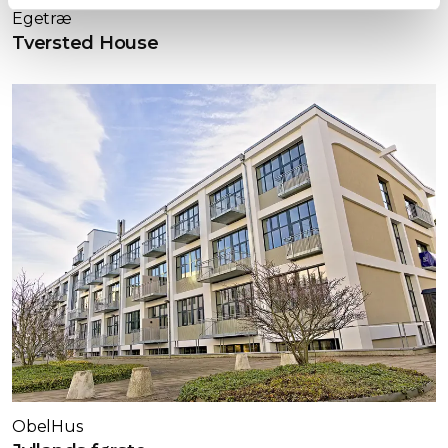
Egetræ
Tversted House
ObelHus