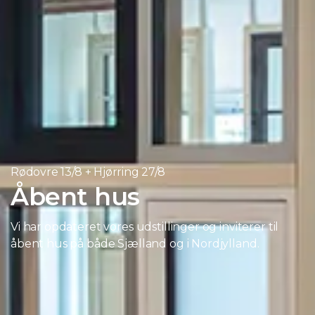
Rødovre 13/8 + Hjørring 27/8
Åbent hus
Vi har opdateret vores udstillinger og inviterer til
åbent hus på både Sjælland og i Nordjylland.