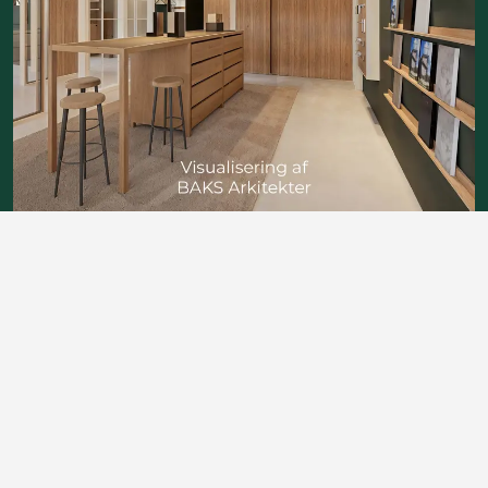
Hjørring
Torsdag den 27. august
Kl. 12.00–18.00
Ålborgvej 86, 9800 Hjørring
S.U. 24. august
Tilmelding til Hjørring