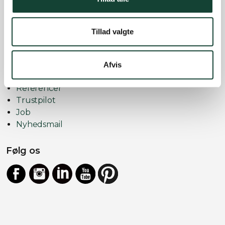
Se alle vores lokationer
Tillad valgte
Kom videre
Find medarbejder
Vores udstillinger
Afvis
Bestil gratis opmåling
Referencer
Trustpilot
Job
Nyhedsmail
Følg os
Facebook
Instagram
LinkedIn
YouTube
https://dk.pinterest.com/vinduno