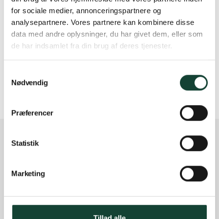
for sociale medier, annonceringspartnere og
analysepartnere. Vores partnere kan kombinere disse
data med andre oplysninger, du har givet dem, eller som
de har indsamlet fra din brug af deres tjenester.
Samtykkevalg
Nødvendig
Præferencer
Vindunor A/S
Statistik
Ålborgvej 86
9800 Hjørring
Marketing
98 92 15 83
ordre@vindunor.dk
CVR 41 92 07 85
Tillad alle