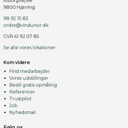
Ålborgvej 86
9800 Hjørring
98 92 15 83
ordre@vindunor.dk
CVR 41 92 07 85
Se alle vores lokationer
Kom videre
Find medarbejder
Vores udstillinger
Bestil gratis opmåling
Referencer
Trustpilot
Job
Nyhedsmail
Følg os