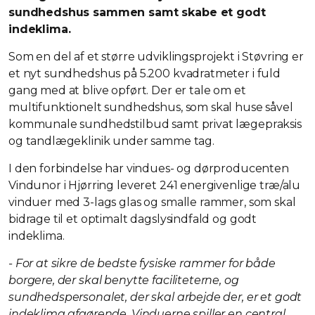
sundhedshus sammen samt skabe et godt
indeklima.
Som en del af et større udviklingsprojekt i Støvring er
et nyt sundhedshus på 5.200 kvadratmeter i fuld
gang med at blive opført. Der er tale om et
multifunktionelt sundhedshus, som skal huse såvel
kommunale sundhedstilbud samt privat lægepraksis
og tandlægeklinik under samme tag.
I den forbindelse har vindues- og dørproducenten
Vindunor i Hjørring leveret 241 energivenlige træ/alu
vinduer med 3-lags glas og smalle rammer, som skal
bidrage til et optimalt dagslysindfald og godt
indeklima.
- For at sikre de bedste fysiske rammer for både
borgere, der skal benytte faciliteterne, og
sundhedspersonalet, der skal arbejde der, er et godt
indeklima afgørende. Vinduerne spiller en central