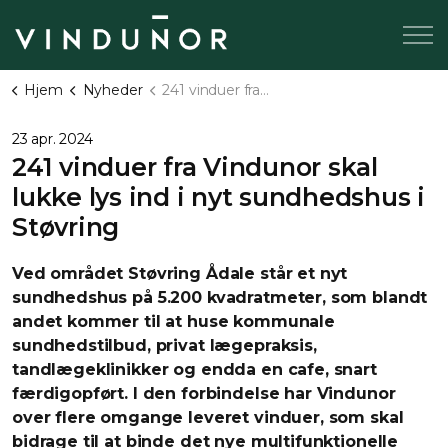
Hjem
Nyheder
241 vinduer fra Vindunor skal lukke lys ind i nyt sundhedshus i Støvring
23 apr. 2024
241 vinduer fra Vindunor skal
lukke lys ind i nyt sundhedshus i
Støvring
Ved området Støvring Ådale står et nyt
sundhedshus på 5.200 kvadratmeter, som blandt
andet kommer til at huse kommunale
sundhedstilbud, privat lægepraksis,
tandlægeklinikker og endda en cafe, snart
færdigopført. I den forbindelse har Vindunor
over flere omgange leveret vinduer, som skal
bidrage til at binde det nye multifunktionelle