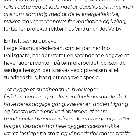
rolle i dette ved at lade rigeligt dagslys strømme ind i
alle rum, samtidig med at de er energieffektive,
hvilket reducerer behovet for ventilation og køling,
fortæller projektdirektør hos Vindunor, Jes Vejby.
En helt særlig opgave
Ifølge Rasmus Pedersen, som er partner hos
Pallisgaard, har det været en spændende opgave at
have fagentreprisen på tømrerarbejdet, og især de
særlige hensyn, der kræves ved opførelsen af et
sundhedshus, har gjort opgaven speciel.
- At bygge et sundhedshus, hvor læger,
fysioterapeuter og andet sundhedspersonale skal
have deres daglige gang, kræver en anden tilgang
og konstruktion end ved opførslen af mere
traditionelle byggerier såsom kontorbygninger eller
boliger. Desuden har hele byggeprocessen ikke
været fastlagt fra start, og vi har derfor måtte træffe