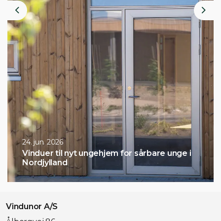
Previous
Nex
9. juni 2026
 unge i
Åbent hus - Rødovre 17. aug + Hjørri
aug
Vindunor A/S