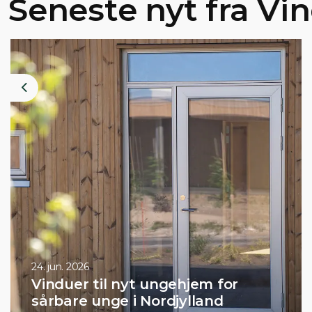
Seneste nyt fra Vi
Previous
9. juni 2026
em for
Åbent hus - Rødovre 1
land
Hjørring 27. aug