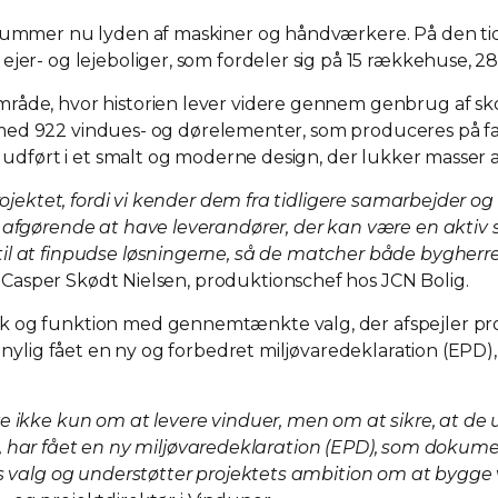
 summer nu lyden af maskiner og håndværkere. På den ti
jer- og lejeboliger, som fordeler sig på 15 rækkehuse, 28 
åde, hvor historien lever videre gennem genbrug af skole
nor med 922 vindues- og dørelementer, som produceres på f
 udført i et smalt og moderne design, der lukker masser af 
ojektet, fordi vi kender dem fra tidligere samarbejder og 
t afgørende at have leverandører, der kan være en akti
il at finpudse løsningerne, så de matcher både bygherren
 Casper Skødt Nielsen, produktionschef hos JCN Bolig.
 og funktion med gennemtænkte valg, der afspejler proje
or nylig fået en ny og forbedret miljøvaredeklaration (EP
e ikke kun om at levere vinduer, men om at sikre, at de 
ktet, har fået en ny miljøvaredeklaration (EPD), som doku
res valg og understøtter projektets ambition om at bygge