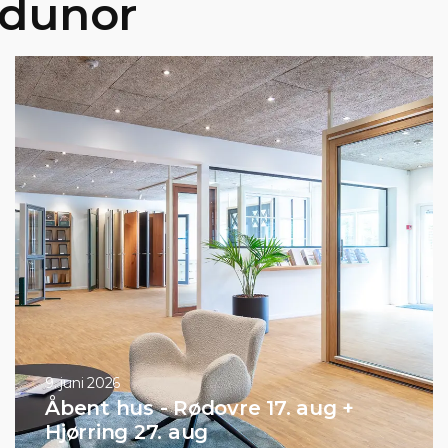
ndunor
8. maj 2026
7. aug +
Ny opdateret EPD - No
træ/træ-vindue.