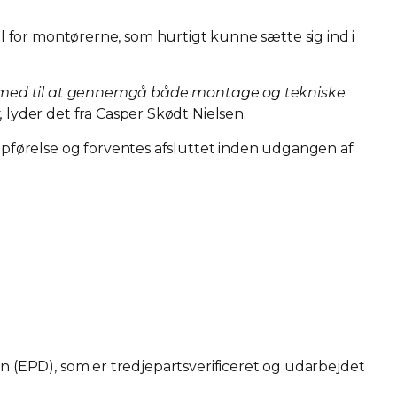
el for montørerne, som hurtigt kunne sætte sig ind i
ret med til at gennemgå både montage og tekniske
,
lyder det fra Casper Skødt Nielsen.
pførelse og forventes afsluttet inden udgangen af
on (EPD), som er tredjepartsverificeret og udarbejdet