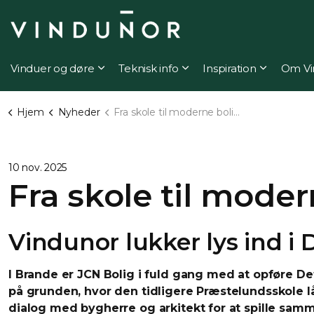
Vinduer og døre
Teknisk info
Inspiration
Om Vi
Hjem
Nyheder
Fra skole til moderne boliger i Brande
10 nov. 2025
Fra skole til moder
Vindunor lukker lys ind i
I Brande er JCN Bolig i fuld gang med at opføre De
på grunden, hvor den tidligere Præstelundsskole lå
dialog med bygherre og arkitekt for at spille sa