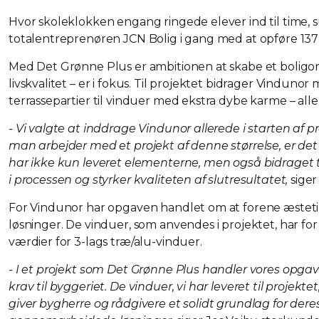
Hvor skoleklokken engang ringede elever ind til time,
totalentreprenøren JCN Bolig i gang med at opføre 137 e
Med Det Grønne Plus er ambitionen at skabe et boligomr
livskvalitet – er i fokus. Til projektet bidrager Vindu
terrassepartier til vinduer med ekstra dybe karme – alle
- Vi valgte at inddrage Vindunor allerede i starten af pr
man arbejder med et projekt af denne størrelse, er de
har ikke kun leveret elementerne, men også bidraget t
i processen og styrker kvaliteten af slutresultatet,
siger
For Vindunor har opgaven handlet om at forene æstetik
løsninger. De vinduer, som anvendes i projektet, har f
værdier for 3-lags træ/alu-vinduer.
- I et projekt som Det Grønne Plus handler vores opgav
krav til byggeriet. De vinduer, vi har leveret til proje
giver bygherre og rådgivere et solidt grundlag for de