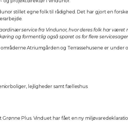
- og projektdirektør i Vindunor.
or stillet egne folk til rådighed. Det har gjort en forsk
erarbejde.
traordinær service fra Vindunor, hvor deres folk har væ
ring og formentlig også sparet os for flere servicesager
 i områderne Atriumgården og Terrassehusene er under o
niorboliger, lejligheder samt fælleshus
t Grønne Plus. Vinduet har fået en ny miljøvaredeklarati