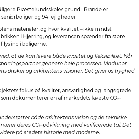
dligere Præstelundsskoles grund i Brande er
seniorboliger og 94 lejligheder.
ns materialer, og hvor kvalitet – ikke mindst
abrikken i Hjørring, og leverancen spænder fra store
lys ind i boligerne.
ved, at de kan levere både kvalitet og fleksibilitet. Når
v sparringspartner gennem hele processen. Vindunor
s ønsker og arkitektens visioner. Det giver os tryghed
ktets fokus på kvalitet, ansvarlighed og langsigtede
D), som dokumenterer en af markedets laveste CO₂-
understøtter både arkitektens vision og de tekniske
menterer deres CO₂-påvirkning med verificerede tal. Det
 videre på stedets historie med moderne,