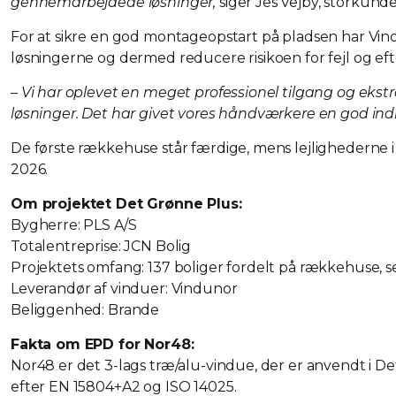
gennemarbejdede løsninger,
siger Jes Vejby, storkunde
For at sikre en god montageopstart på pladsen har Vindun
løsningerne og dermed reducere risikoen for fejl og eft
– Vi har oplevet en meget professionel tilgang og eks
løsninger. Det har givet vores håndværkere en god indkø
De første rækkehuse står færdige, mens lejlighederne
2026.
Om projektet Det Grønne Plus:
Bygherre: PLS A/S
Totalentreprise: JCN Bolig
Projektets omfang: 137 boliger fordelt på rækkehuse, se
Leverandør af vinduer: Vindunor
Beliggenhed: Brande
Fakta om EPD for Nor48:
Nor48 er det 3-lags træ/alu-vindue, der er anvendt i De
efter EN 15804+A2 og ISO 14025.