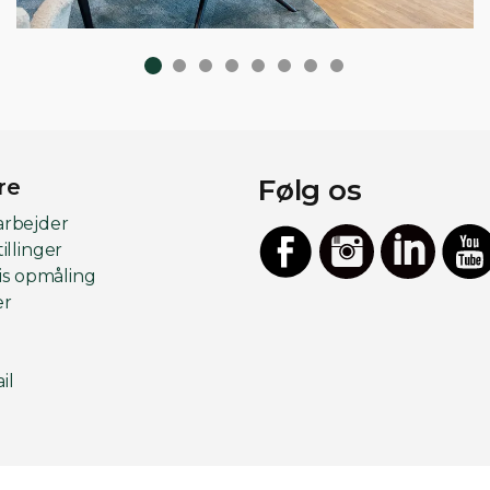
Følg os
re
arbejder
illinger
tis opmåling
er
Facebook
Instagram
LinkedIn
YouT
il