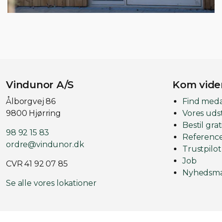
Vindunor A/S
Kom vide
Ålborgvej 86
Find med
9800 Hjørring
Vores udst
Bestil gra
98 92 15 83
Referenc
ordre@vindunor.dk
Trustpilot
Job
CVR 41 92 07 85
Nyhedsma
Se alle vores lokationer