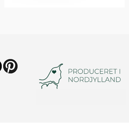
ube
https://dk.pinterest.com/vindunor/