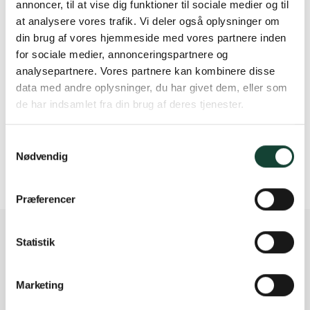
annoncer, til at vise dig funktioner til sociale medier og til
at analysere vores trafik. Vi deler også oplysninger om
din brug af vores hjemmeside med vores partnere inden
for sociale medier, annonceringspartnere og
analysepartnere. Vores partnere kan kombinere disse
data med andre oplysninger, du har givet dem, eller som
de har indsamlet fra din brug af deres tjenester.
Samtykkevalg
Nødvendig
Præferencer
Seneste nyt fra Vindunor
Statistik
Marketing
Previous
Nex