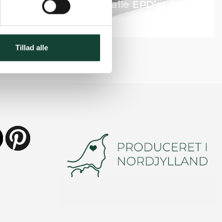
Vindunor samler alle EPD’er ét
sted!
Tillad alle
ube
https://dk.pinterest.com/vindunor/