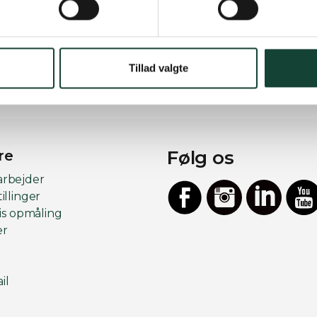
Ny opdateret EPD - Nor1 3-lags
træ/træ-vindue.
Tillad valgte
Følg os
re
arbejder
illinger
tis opmåling
er
Facebook
Instagram
LinkedIn
YouT
il