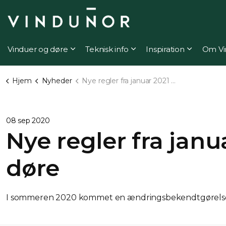
Vinduer og døre
Teknisk info
Inspiration
Om Vi
Hjem
Nyheder
Nye regler fra januar 2021 vedr. vinduer og døre
08 sep 2020
Nye regler fra janu
døre
I sommeren 2020 kommet en ændringsbekendtgørelse ti