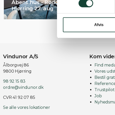
Åbent hus - Rødovre 17. aug +
Hjørring 27. aug
Afvis
Vindunor A/S
Kom vide
Ålborgvej 86
Find med
9800 Hjørring
Vores udst
Bestil gra
98 92 15 83
Referenc
ordre@vindunor.dk
Trustpilot
Job
CVR 41 92 07 85
Nyhedsma
Se alle vores lokationer