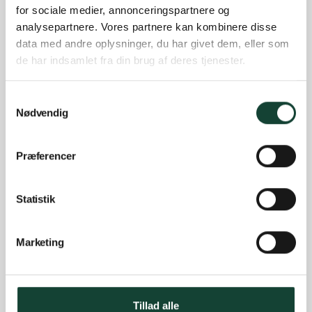
Se alle vores lokationer
for sociale medier, annonceringspartnere og
analysepartnere. Vores partnere kan kombinere disse
Kom videre
data med andre oplysninger, du har givet dem, eller som
de har indsamlet fra din brug af deres tjenester.
Find medarbejder
Vores udstillinger
Bestil gratis opmåling
Samtykkevalg
Referencer
Nødvendig
Trustpilot
Job
Præferencer
Nyhedsmail
Følg os
Statistik
Marketing
Facebook
Instagram
LinkedIn
YouTube
https://dk.pinterest.com/vinduno
Tillad alle