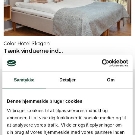
Color Hotel Skagen
Tænk vinduerne ind...
Vindunor A/S
Samtykke
Detaljer
Om
Ålborgvej 86
9800 Hjørring
Denne hjemmeside bruger cookies
98 92 15 83
Vi bruger cookies til at tilpasse vores indhold og
ordre@vindunor.dk
annoncer, til at vise dig funktioner til sociale medier og til
at analysere vores trafik. Vi deler også oplysninger om
CVR 41 92 07 85
din brug af vores hjemmeside med vores partnere inden