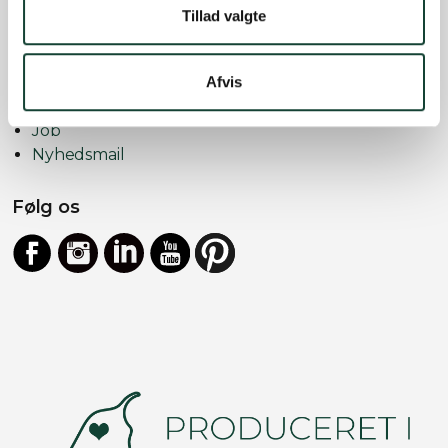
Find medarbejder
Tillad valgte
Vores udstillinger
Bestil gratis opmåling
Referencer
Afvis
Trustpilot
Job
Nyhedsmail
Følg os
Facebook
Instagram
LinkedIn
YouTube
https://dk.pinterest.com/vinduno