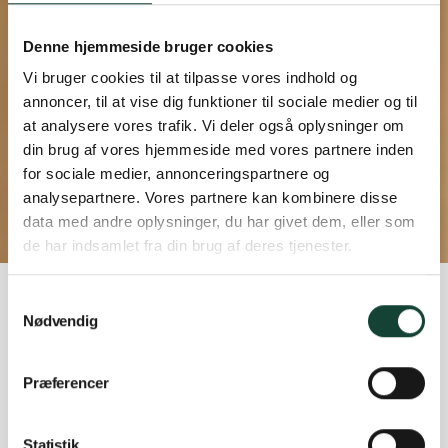
Denne hjemmeside bruger cookies
Vi bruger cookies til at tilpasse vores indhold og
annoncer, til at vise dig funktioner til sociale medier og til
at analysere vores trafik. Vi deler også oplysninger om
din brug af vores hjemmeside med vores partnere inden
for sociale medier, annonceringspartnere og
Snittegninger
analysepartnere. Vores partnere kan kombinere disse
Nor1
data med andre oplysninger, du har givet dem, eller som
de har indsamlet fra din brug af deres tjenester.
Hjem
Teknisk info
Snittegninger
Nor1
Samtykkevalg
Nødvendig
3 -lags
2-lags
Præferencer
3-lags
Her kan du finde snittegningerne på vores Nor1.
Statistik