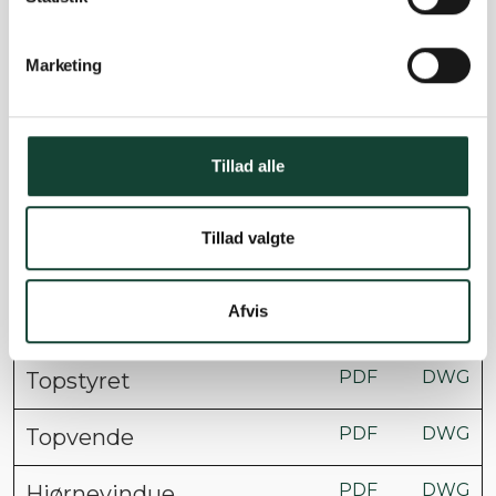
Marketing
Vinduer
PDF
DWG
Dannebrog
Tillad alle
PDF
DWG
Sidehængt
Tillad valgte
PDF
DWG
Fastkarm
Afvis
PDF
DWG
Topstyret fastkarm
PDF
DWG
Topstyret
PDF
DWG
Topvende
PDF
DWG
Hjørnevindue