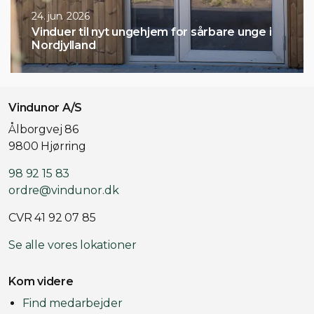
9. juni 2026
Åbent hus - Rødovre 17. aug + Hjørring 27.
aug
Vindunor A/S
Ålborgvej 86
9800 Hjørring
98 92 15 83
ordre@vindunor.dk
CVR 41 92 07 85
Se alle vores lokationer
Kom videre
Find medarbejder