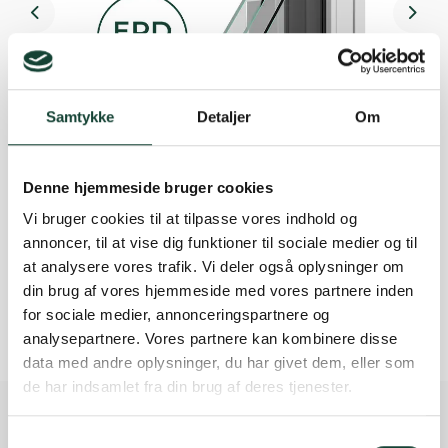
Previous
Nex
Samtykke
Detaljer
Om
Denne hjemmeside bruger cookies
Vi bruger cookies til at tilpasse vores indhold og
annoncer, til at vise dig funktioner til sociale medier og til
at analysere vores trafik. Vi deler også oplysninger om
din brug af vores hjemmeside med vores partnere inden
8. maj 2026
for sociale medier, annonceringspartnere og
Vindunor samler alle EPD’er ét sted!
analysepartnere. Vores partnere kan kombinere disse
data med andre oplysninger, du har givet dem, eller som
de har indsamlet fra din brug af deres tjenester.
Vindunor A/S
Ålborgvej 86
Samtykkevalg