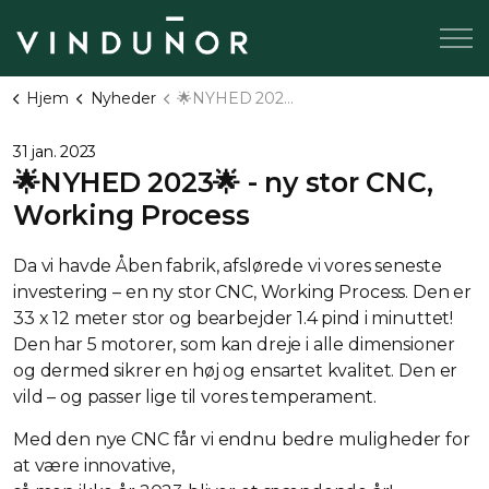
Hjem
Nyheder
🌟NYHED 2023🌟 - ny stor CNC, Working Process
31 jan. 2023
🌟NYHED 2023🌟 - ny stor CNC,
Working Process
Da vi havde Åben fabrik, afslørede vi vores seneste
investering – en ny stor CNC, Working Process. Den er
33 x 12 meter stor og bearbejder 1.4 pind i minuttet!
Den har 5 motorer, som kan dreje i alle dimensioner
og dermed sikrer en høj og ensartet kvalitet. Den er
vild – og passer lige til vores temperament.
Med den nye CNC får vi endnu bedre muligheder for
at være innovative,