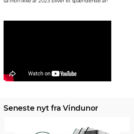
så mon ikke år 2023 bliver et spændende år!
Seneste nyt fra Vindunor