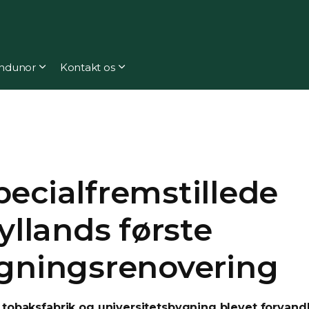
ndunor
Kontakt os
pecialfremstillede
Jyllands første
ningsrenovering
e tobaksfabrik og universitetsbygning blevet forvandl