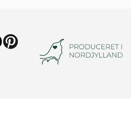
ube
https://dk.pinterest.com/vindunor/