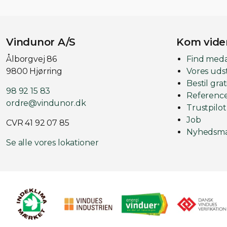
Vindunor A/S
Kom vide
Ålborgvej 86
Find med
9800 Hjørring
Vores udst
Bestil gra
98 92 15 83
Referenc
ordre@vindunor.dk
Trustpilot
Job
CVR 41 92 07 85
Nyhedsma
Se alle vores lokationer