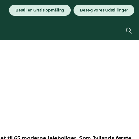
Bestil en Gratis opmåling
Besøg vores udstillinger
et til 65 moderne lejeboliger. Som Jyllands første