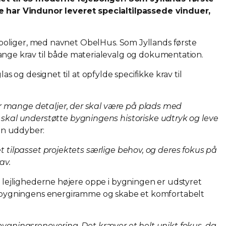
e har Vindunor leveret specialtilpassede vinduer,
jeboliger, med navnet ObelHus. Som Jyllands første
ge krav til både materialevalg og dokumentation.
s og designet til at opfylde specifikke krav til
r mange detaljer, der skal være på plads med
kal understøtte bygningens historiske udtryk og leve
an uddyber:
t tilpasset projektets særlige behov, og deres fokus på
av.
s lejlighederne højere oppe i bygningen er udstyret
de bygningens energiramme og skabe et komfortabelt
bygningsrenovering. Det kræver et helt unikt fokus, da