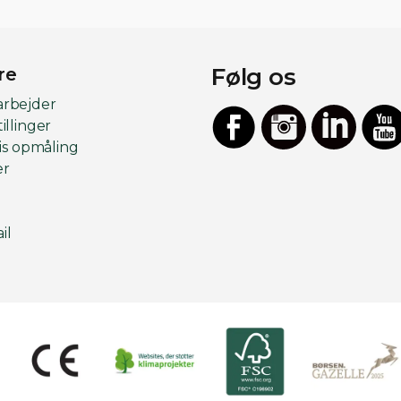
Følg os
re
arbejder
illinger
tis opmåling
er
Facebook
Instagram
LinkedIn
YouT
il