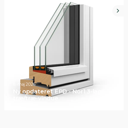
Nex
8. maj 2026
Ny opdateret EPD - Nor1 3-lags
træ/træ-vindue.