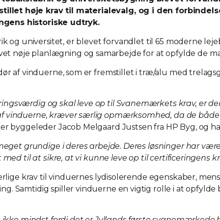
let høje krav til materialevalg, og i den forbindels
ngens historiske udtryk.
ik og universitet, er blevet forvandlet til 65 moderne le
t nøje planlægning og samarbejde for at opfylde de man
 af vinduerne, som er fremstillet i træ/alu med trelagsgla
ingsværdig og skal leve op til Svanemærkets krav, er de
af vinduerne, kræver særlig opmærksomhed, da de både s
ger byggeleder Jacob Melgaard Justsen fra HP Byg, og h
meget grundige i deres arbejde. Deres løsninger har være
ed til at sikre, at vi kunne leve op til certificeringens kr
ærlige krav til vinduernes lydisolerende egenskaber, men
g. Samtidig spiller vinduerne en vigtig rolle i at opfyl
, ikke mindst fordi det er Jyllands første svanemærkede 