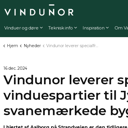
Vinduer og døre
Teknisk info
Inspiration
Om Vi
Hjem
Nyheder
Vindunor leverer specialfremstillede vinduespartier til Jyllands første svanemærkede bygningsrenovering
16 dec. 2024
Vindunor leverer s
vinduespartier til 
svanemærkede byg
I hjertet af Aalborg på Strandvejen er den tidliger