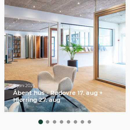
9. juni 2026
Åbent hus - Rødovre 17. aug +
Hjørring 27. aug