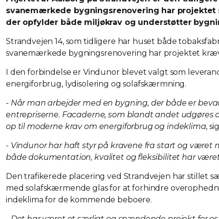
svanemærkede bygningsrenovering har projektet stil
der opfylder både miljøkrav og understøtter bygni
Strandvejen 14, som tidligere har huset både tobaksfabr
svanemærkede bygningsrenovering har projektet kræve
I den forbindelse er Vindunor blevet valgt som leverandør
energiforbrug, lydisolering og solafskærmning.
- Når man arbejder med en bygning, der både er bevar
entrepriserne. Facaderne, som blandt andet udgøres 
op til moderne krav om energiforbrug og indeklima,
si
- Vindunor har haft styr på kravene fra start og været 
både dokumentation, kvalitet og fleksibilitet har været m
Den trafikerede placering ved Strandvejen har stillet s
med solafskærmende glas for at forhindre overophednin
indeklima for de kommende beboere.
- Det har været et særligt og spændende projekt for os