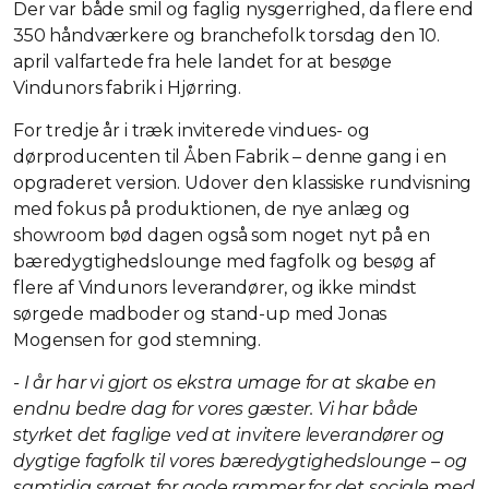
Der var både smil og faglig nysgerrighed, da flere end
350 håndværkere og branchefolk torsdag den 10.
april valfartede fra hele landet for at besøge
Vindunors fabrik i Hjørring.
For tredje år i træk inviterede vindues- og
dørproducenten til Åben Fabrik – denne gang i en
opgraderet version. Udover den klassiske rundvisning
med fokus på produktionen, de nye anlæg og
showroom bød dagen også som noget nyt på en
bæredygtighedslounge med fagfolk og besøg af
flere af Vindunors leverandører, og ikke mindst
sørgede madboder og stand-up med Jonas
Mogensen for god stemning.
- I år har vi gjort os ekstra umage for at skabe en
endnu bedre dag for vores gæster. Vi har både
styrket det faglige ved at invitere leverandører og
dygtige fagfolk til vores bæredygtighedslounge – og
samtidig sørget for gode rammer for det sociale med