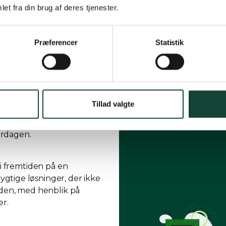
et fra din brug af deres tjenester.
le forhold
Målsætning
Præferencer
Statistik
2/2023
somhed, der kan bevare sin
Tillad valgte
og en klar forståelse af de
d er integreret i vores
erdagen.
i fremtiden på en
tige løsninger, der ikke
æden, med henblik på
er.