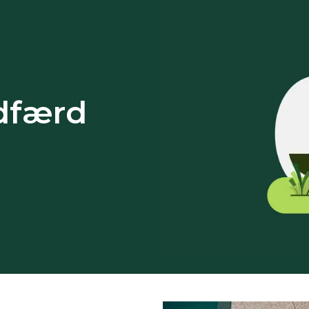
dfærd