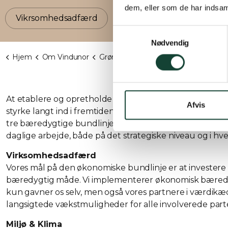
dem, eller som de har indsaml
Vikrsomhedsadfærd
Miljø og klima
Socia
Samtykkevalg
Nødvendig
Hjem
Om Vindunor
Grønne profil
Bæredygtighedsrapport 202
At etablere og opretholde en sund og bæredygtig virk
Afvis
styrke langt ind i fremtiden, kræver en holistisk tilgang 
tre bæredygtige bundlinjer. Arbejdet med bæredygtighe
daglige arbejde, både på det strategiske niveau og i hv
Virksomhedsadfærd
Vores mål på den økonomiske bundlinje er at investere 
bæredygtig måde. Vi implementerer økonomisk bæredyg
kun gavner os selv, men også vores partnere i værdik
langsigtede vækstmuligheder for alle involverede part
Miljø & Klima