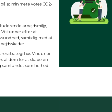
 på at minimere vores CO2-
nkluderende arbejdsmiljø,
Vi stræber efter at
 sundhed, samtidig med at
rbejdsskader.
es strategi hos Vindunor,
ærs af dem for at skabe en
og samfundet som helhed.