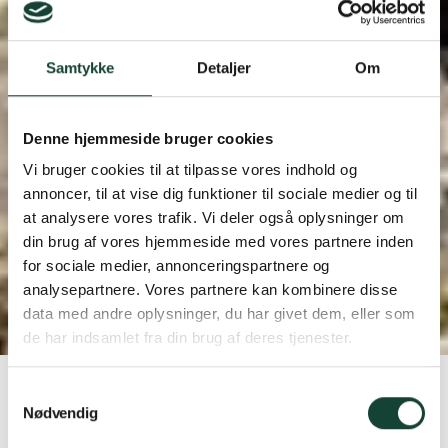
Samtykke
Detaljer
Om
Denne hjemmeside bruger cookies
Vi bruger cookies til at tilpasse vores indhold og
annoncer, til at vise dig funktioner til sociale medier og til
Fra gratis opmåling til nyudestue og nye
at analysere vores trafik. Vi deler også oplysninger om
vinduer
din brug af vores hjemmeside med vores partnere inden
Forvandling af klassisk
for sociale medier, annonceringspartnere og
analysepartnere. Vores partnere kan kombinere disse
murstenshus
data med andre oplysninger, du har givet dem, eller som
de har indsamlet fra din brug af deres tjenester.
Hjem
Referencer
Forvandling af klassisk murstenshus
Samtykkevalg
Nødvendig
Bygherre:
Henrik Andersen