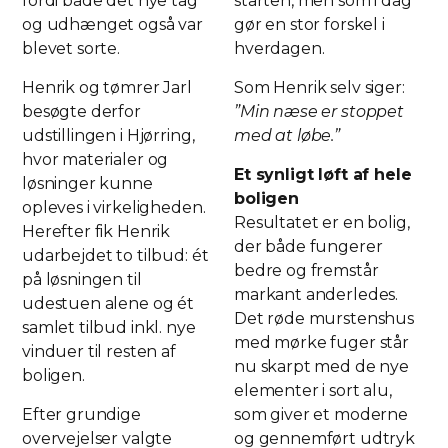
fordi både det nye tag
starten, men som i dag
og udhænget også var
gør en stor forskel i
blevet sorte.
hverdagen.
Henrik og tømrer Jarl
Som Henrik selv siger:
besøgte derfor
”Min næse er stoppet
udstillingen i Hjørring,
med at løbe.”
hvor materialer og
Et synligt løft af hele
løsninger kunne
boligen
opleves i virkeligheden.
Resultatet er en bolig,
Herefter fik Henrik
der både fungerer
udarbejdet to tilbud: ét
bedre og fremstår
på løsningen til
markant anderledes.
udestuen alene og ét
Det røde murstenshus
samlet tilbud inkl. nye
med mørke fuger står
vinduer til resten af
nu skarpt med de nye
boligen.
elementer i sort alu,
Efter grundige
som giver et moderne
overvejelser valgte
og gennemført udtryk