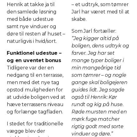
Henrik at takke ja til
– et udtryk, som tømrer
den samlede løsning
Jarl har været med til at
med både udestue
skabe.
samt nye vinduer og
Som Jarl fortæller:
døre til resten af huset –
”Jeg kigger altid på
naturligvis i hvid/sort.
boligen, dens udtryk og
Funktionel udestue –
farver. Jeg har set
og en uventet bonus
mange typer boliger i
Tidligere var der en
min mangeårige tid
nedgang til en terrasse,
som tømrer – og nogle
men med det nye tag
gange skal boligejeren
opstod muligheden for
guides lidt. Jeg sagde
at udvide boligen ved at
også til Henrik: Kør
hæve terrassens niveau
rundt og kig på huse.
og forlænge tagfladen.
Røde mursten med en
mørk fuge matcher
I stedet for traditionelle
rigtig godt med sorte
vægge blev der
vinduer og døre.”