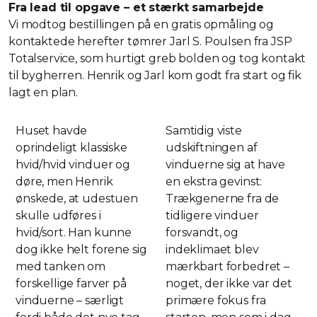
Fra lead til opgave – et stærkt samarbejde
Vi modtog bestillingen på en gratis opmåling og
kontaktede herefter tømrer Jarl S. Poulsen fra JSP
Totalservice, som hurtigt greb bolden og tog kontakt
til bygherren. Henrik og Jarl kom godt fra start og fik
lagt en plan.
Huset havde
Samtidig viste
oprindeligt klassiske
udskiftningen af
hvid/hvid vinduer og
vinduerne sig at have
døre, men Henrik
en ekstra gevinst:
ønskede, at udestuen
Trækgenerne fra de
skulle udføres i
tidligere vinduer
hvid/sort. Han kunne
forsvandt, og
dog ikke helt forene sig
indeklimaet blev
med tanken om
mærkbart forbedret –
forskellige farver på
noget, der ikke var det
vinduerne – særligt
primære fokus fra