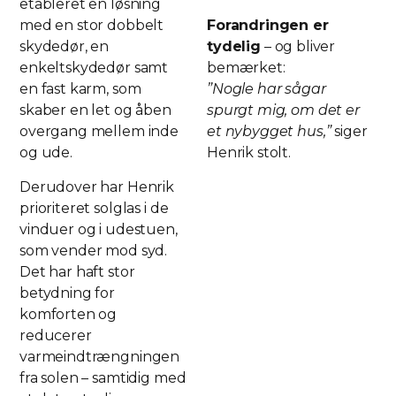
etableret en løsning
med en stor dobbelt
Forandringen er
skydedør, en
tydelig
– og bliver
enkeltskydedør samt
bemærket:
en fast karm, som
”Nogle har sågar
skaber en let og åben
spurgt mig, om det er
overgang mellem inde
et nybygget hus,”
siger
og ude.
Henrik stolt.
Derudover har Henrik
prioriteret solglas i de
vinduer og i udestuen,
som vender mod syd.
Det har haft stor
betydning for
komforten og
reducerer
varmeindtrængningen
fra solen – samtidig med