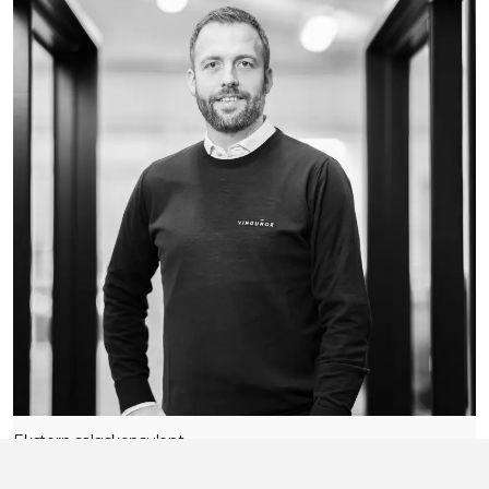
Ekstern salgskonsulent
Martin Bødker Nielsen