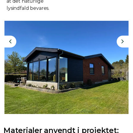
at det naturlige
lysindfald bevares.
Previous
Nex
Materialer anvendt i projektet: