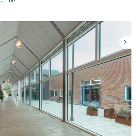
en her.
Nex