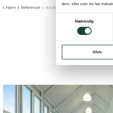
dem, eller som de har indsaml
Hjem
Referencer
Nordsøen forskerpark
Samtykkevalg
Samarbejdsp
Nødvendig
Byggeherre:
Arkitekt:
Antal eleme
Afvis