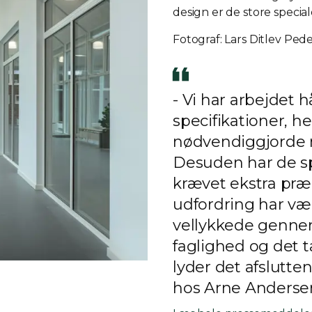
design er de store specia
Fotograf: Lars Ditlev Ped
- Vi har arbejdet h
specifikationer, h
nødvendiggjorde m
Desuden har de sp
krævet ekstra pr
udfordring har væ
vellykkede gennemf
faglighed og det 
lyder det afslutte
hos Arne Andersen