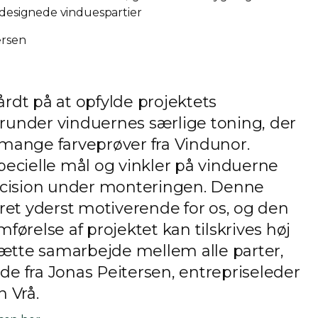
ldesignede vinduespartier
ersen
årdt på at opfylde projektets
erunder vinduernes særlige toning, der
ange farveprøver fra Vindunor.
ecielle mål og vinkler på vinduerne
æcision under monteringen. Denne
ret yderst motiverende for os, og den
ørelse af projektet kan tilskrives høj
tætte samarbejde mellem alle parter,
nde fra Jonas Peitersen, entrepriseleder
 Vrå.