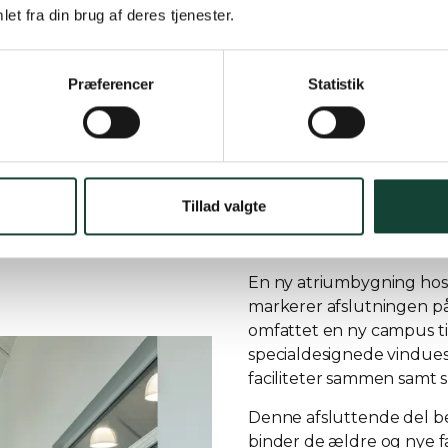
et fra din brug af deres tjenester.
artner:
Arne A
Præferencer
Statistik
Nordsøen 
Søren 
nter:
Tillad valgte
En ny atriumbygning hos 
markerer afslutningen på
omfattet en ny campus til
specialdesignede vindues
faciliteter sammen samt s
Denne afsluttende del b
binder de ældre og nye f