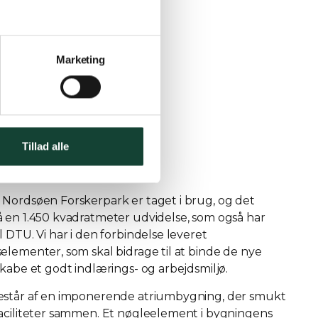
ndersen Vrå
Marketing
Forskerpark
Robert Lund
252
Tillad alle
Nordsøen Forskerpark er taget i brug, og det
 en 1.450 kvadratmeter udvidelse, som også har
 DTU. Vi har i den forbindelse leveret
elementer, som skal bidrage til at binde de nye
kabe et godt indlærings- og arbejdsmiljø.
estår af en imponerende atriumbygning, der smukt
aciliteter sammen. Et nøgleelement i bygningens