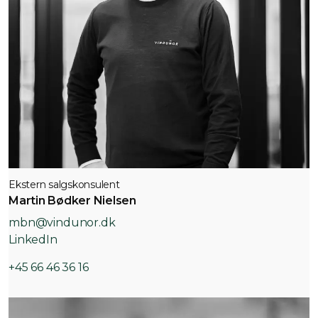
Ekstern salgskonsulent
Martin Bødker Nielsen
mbn@vindunor.dk
LinkedIn
+45 66 46 36 16