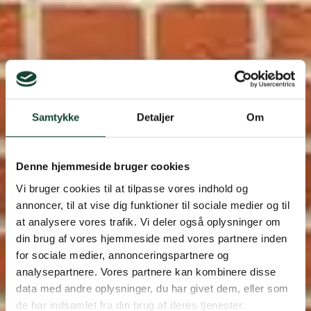
Samtykke
Detaljer
Om
Denne hjemmeside bruger cookies
Vi bruger cookies til at tilpasse vores indhold og
annoncer, til at vise dig funktioner til sociale medier og til
Fra gratis opmåling til nye vinduer – nemt,
at analysere vores trafik. Vi deler også oplysninger om
bekvemt og helt perfekt.
din brug af vores hjemmeside med vores partnere inden
Renovering af 60’er-
for sociale medier, annonceringspartnere og
analysepartnere. Vores partnere kan kombinere disse
villa
data med andre oplysninger, du har givet dem, eller som
de har indsamlet fra din brug af deres tjenester.