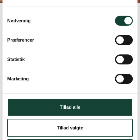
Hjem
Referencer
Fra gratis opmåling til nye vinduer
Samtykkevalg
Nødvendig
Samarbejdspartner:
Tømrerfirma Søren Bernhard ApS
Præferencer
Antal elementer:
13
Statistik
Marketing
Tillad alle
Tillad valgte