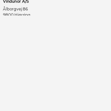
Vindunor A/S
Ålborgvej 86
9800 Hjørring
98 92 15 83
ordre@vindunor.dk
CVR 41 92 07 85
Se alle vores lokationer
Kom videre
Find medarbejder
Vores udstillinger
Bestil gratis opmåling
Referencer
Trustpilot
Job
Nyhedsmail