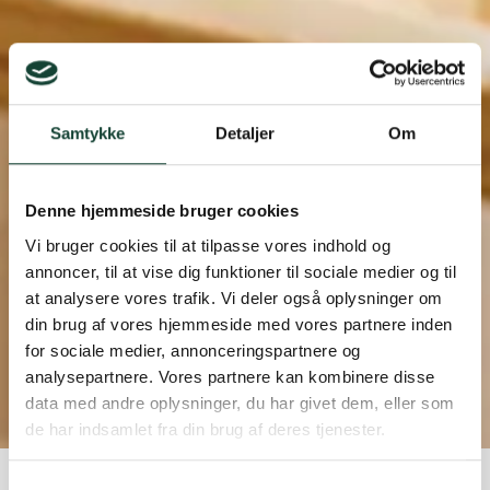
Samtykke
Detaljer
Om
Denne hjemmeside bruger cookies
Vi bruger cookies til at tilpasse vores indhold og
annoncer, til at vise dig funktioner til sociale medier og til
at analysere vores trafik. Vi deler også oplysninger om
din brug af vores hjemmeside med vores partnere inden
for sociale medier, annonceringspartnere og
Snittegninger
analysepartnere. Vores partnere kan kombinere disse
Låssekasse afstand
data med andre oplysninger, du har givet dem, eller som
de har indsamlet fra din brug af deres tjenester.
Hjem
Teknisk info
Snittegninger
Låsekasse
Samtykkevalg